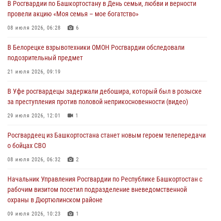
В Росгвардии по Башкортостану в День семьи, любви и верности
В Башкирии росгвардейцы провели волейбольный турнир на
провели акцию «Моя семья – мое богатство»
открытом воздухе
08 июля 2026, 06:28
6
03 августа 2026, 04:29
3
В Белорецке взрывотехники ОМОН Росгвардии обследовали
В Уфе росгвардейцы по горячим следам задержали
подозрительный предмет
подозреваемого в открытом хищении из аптеки (видео)
21 июля 2026, 09:19
03 августа 2026, 04:15
1
В Уфе росгвардецы задержали дебошира, который был в розыске
Начальник отделения учёта и комплектования Росгвардии
за преступления против половой неприкосновенности (видео)
Башкортостана ответил на вопросы граждан
29 июля 2026, 12:01
1
30 июля 2026, 12:54
Росгвардеец из Башкортостана станет новым героем телепередачи
В Уфе росгвардецы задержали дебошира, который был в розыске
о бойцах СВО
за преступления против половой неприкосновенности (видео)
08 июля 2026, 06:32
2
29 июля 2026, 12:01
1
Начальник Управления Росгвардии по Республике Башкортостан с
рабочим визитом посетил подразделение вневедомственной
охраны в Дюртюлинском районе
09 июля 2026, 10:23
1