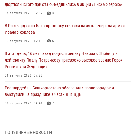
дюртюлинского приюта объединились в акции «Письмо герою»
07 августа 2026, 09:32
3
В Росгвардии по Башкортостану почтили память генерала армии
Ивана Яковлева
05 августа 2026, 12:10
6
В этот день, 16 лет назад подполковнику Николаю Злобину и
лейтенанту Павлу Петрачкову присвоено высокое звание Героя
Российской Федерации
04 августа 2026, 07:25
Росгвардейцы Башкортостана обеспечили правопорядок и
выступили на празднике в честь Дня ВДВ
03 августа 2026, 04:41
7
За героями - будущее: В Башкортостане стартовала акция
Росгвардии "Письмо герою»
03 августа 2026, 04:30
8
ПОПУЛЯРНЫЕ НОВОСТИ