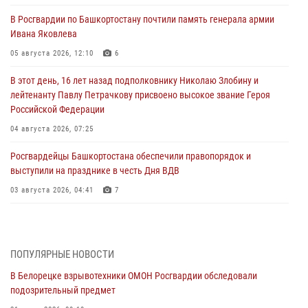
В Росгвардии по Башкортостану почтили память генерала армии
Ивана Яковлева
05 августа 2026, 12:10
6
В этот день, 16 лет назад подполковнику Николаю Злобину и
лейтенанту Павлу Петрачкову присвоено высокое звание Героя
Российской Федерации
04 августа 2026, 07:25
Росгвардейцы Башкортостана обеспечили правопорядок и
выступили на празднике в честь Дня ВДВ
03 августа 2026, 04:41
7
За героями - будущее: В Башкортостане стартовала акция
Росгвардии "Письмо герою»
03 августа 2026, 04:30
8
ПОПУЛЯРНЫЕ НОВОСТИ
В Белорецке взрывотехники ОМОН Росгвардии обследовали
В Башкирии росгвардейцы провели волейбольный турнир на
подозрительный предмет
открытом воздухе