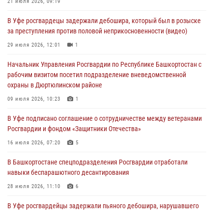
21 июля 2026, 09:19
03 августа 2026, 04:29
3
В Уфе росгвардецы задержали дебошира, который был в розыске
В Уфе росгвардейцы по горячим следам задержали
за преступления против половой неприкосновенности (видео)
подозреваемого в открытом хищении из аптеки (видео)
29 июля 2026, 12:01
1
03 августа 2026, 04:15
1
Начальник Управления Росгвардии по Республике Башкортостан с
Начальник отделения учёта и комплектования Росгвардии
рабочим визитом посетил подразделение вневедомственной
Башкортостана ответил на вопросы граждан
охраны в Дюртюлинском районе
30 июля 2026, 12:54
09 июля 2026, 10:23
1
В Уфе росгвардецы задержали дебошира, который был в розыске
В Уфе подписано соглашение о сотрудничестве между ветеранами
за преступления против половой неприкосновенности (видео)
Росгвардии и фондом «Защитники Отечества»
29 июля 2026, 12:01
1
16 июля 2026, 07:20
5
В Башкортостане спецподразделения Росгвардии отработали
навыки беспарашютного десантирования
28 июля 2026, 11:10
6
В Уфе росгвардейцы задержали пьяного дебошира, нарушавшего
покой постояльцев хостела