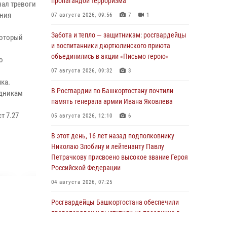
пропагандой терроризма
нал тревоги
ания
07 августа 2026, 09:56
7
1
Забота и тепло — защитникам: росгвардейцы
который
и воспитанники дюртюлинского приюта
объединились в акции «Письмо герою»
о
07 августа 2026, 09:32
3
ка.
В Росгвардии по Башкортостану почтили
удникам
память генерала армии Ивана Яковлева
т 7.27
05 августа 2026, 12:10
6
В этот день, 16 лет назад подполковнику
Николаю Злобину и лейтенанту Павлу
Петрачкову присвоено высокое звание Героя
Российской Федерации
04 августа 2026, 07:25
Росгвардейцы Башкортостана обеспечили
правопорядок и выступили на празднике в
честь Дня ВДВ