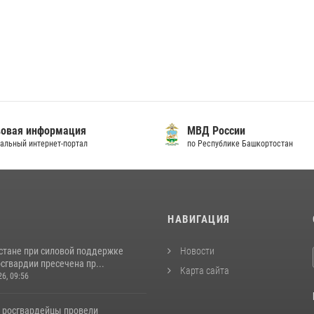
овая информация
МВД России
альный интернет-портал
по Республике Башкортостан
И
НАВИГАЦИЯ
стане при силовой поддержке
Новости
сгвардии пресечена пр...
Карта сайта
26, 09:56
 росгвардейцы провели