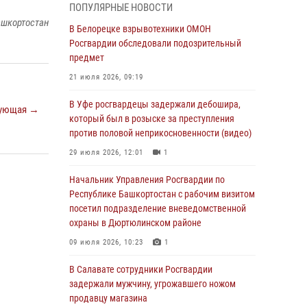
ПОПУЛЯРНЫЕ НОВОСТИ
03 августа 2026, 04:41
7
ашкортостан
В Белорецке взрывотехники ОМОН
За героями - будущее: В Башкортостане
Росгвардии обследовали подозрительный
стартовала акция Росгвардии "Письмо
предмет
герою»
21 июля 2026, 09:19
03 августа 2026, 04:30
8
В Уфе росгвардецы задержали дебошира,
ующая →
В Башкирии росгвардейцы провели
который был в розыске за преступления
волейбольный турнир на открытом воздухе
против половой неприкосновенности (видео)
03 августа 2026, 04:29
3
29 июля 2026, 12:01
1
В Уфе росгвардейцы по горячим следам
Начальник Управления Росгвардии по
задержали подозреваемого в открытом
Республике Башкортостан с рабочим визитом
хищении из аптеки (видео)
посетил подразделение вневедомственной
охраны в Дюртюлинском районе
03 августа 2026, 04:15
1
09 июля 2026, 10:23
1
Начальник отделения учёта и
комплектования Росгвардии Башкортостана
В Салавате сотрудники Росгвардии
ответил на вопросы граждан
задержали мужчину, угрожавшего ножом
продавцу магазина
30 июля 2026, 12:54