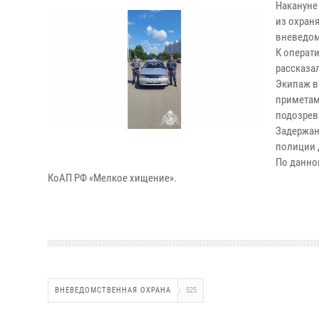
Накануне
из охран
вневедом
К операт
рассказал
Экипаж в
приметам
подозрев
Задержан
полиции 
По данно
КоАП РФ «Мелкое хищение».
ВНЕВЕДОМСТВЕННАЯ ОХРАНА
525