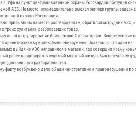
 в г. Уфе на пункт централизованной охраны Росгвардии поступил сиг
яемой АЗС. На место незамедлительно выехал экипаж группы задерж
ственной охраны Росгвардии.
ивно прибывшим на место росгвардейцам, обратился сотрудник АЗС, 
 о троих хулиганах, разбросавших товар.
ыехал на патрулирование близлежащей территоррии. Вскоре схожие п
 в ориентировке мужчины были обнаружены. Оказалось, что один из
аемых выйдя из АЗС направился в магазин, где совершил кражу конья
ный ранее неоднократно судимый местный житель был передан сотр
для дальнейшего разбирательства.
му факту возбуждено дело об административном правонарушении по с