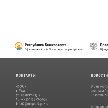
Республика Башкортостан
Прав
Официальный сайт Правительства республики
Офици
КОНТАКТЫ
НОВОСТ
450077
В Башкорто
г. Уфа,
спецназа Ро
ул. Крупской д. 7
07 августа 20
+ 7 (347) 273-04-66
info02@rosguard.gov.ru
В Башкирии