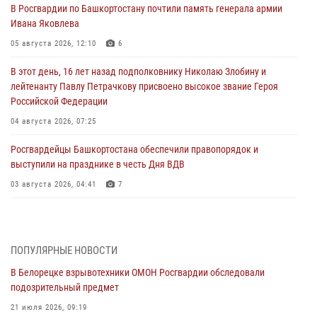
В Росгвардии по Башкортостану почтили память генерала армии
Ивана Яковлева
05 августа 2026, 12:10
6
В этот день, 16 лет назад подполковнику Николаю Злобину и
лейтенанту Павлу Петрачкову присвоено высокое звание Героя
Российской Федерации
04 августа 2026, 07:25
Росгвардейцы Башкортостана обеспечили правопорядок и
выступили на празднике в честь Дня ВДВ
03 августа 2026, 04:41
7
За героями - будущее: В Башкортостане стартовала акция
Росгвардии "Письмо герою»
03 августа 2026, 04:30
8
ПОПУЛЯРНЫЕ НОВОСТИ
В Белорецке взрывотехники ОМОН Росгвардии обследовали
В Башкирии росгвардейцы провели волейбольный турнир на
подозрительный предмет
открытом воздухе
21 июля 2026, 09:19
03 августа 2026, 04:29
3