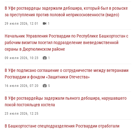
В Уфе росгвардецы задержали дебошира, который был в розыске
В Уфе росгвардейцы по горячим следам задержали
за преступления против половой неприкосновенности (видео)
подозреваемого в открытом хищении из аптеки (видео)
29 июля 2026, 12:01
1
03 августа 2026, 04:15
1
Начальник Управления Росгвардии по Республике Башкортостан с
Начальник отделения учёта и комплектования Росгвардии
рабочим визитом посетил подразделение вневедомственной
Башкортостана ответил на вопросы граждан
охраны в Дюртюлинском районе
30 июля 2026, 12:54
09 июля 2026, 10:23
1
В Уфе росгвардецы задержали дебошира, который был в розыске
В Уфе подписано соглашение о сотрудничестве между ветеранами
за преступления против половой неприкосновенности (видео)
Росгвардии и фондом «Защитники Отечества»
29 июля 2026, 12:01
1
16 июля 2026, 07:20
5
В Уфе росгвардейцы задержали пьяного дебошира, нарушавшего
покой постояльцев хостела
23 июля 2026, 12:25
В Башкортостане спецподразделения Росгвардии отработали
навыки беспарашютного десантирования