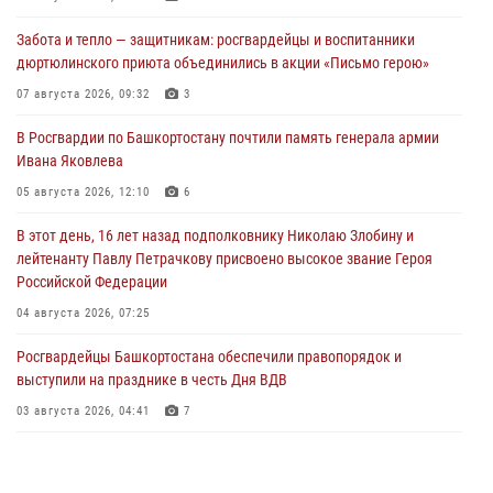
Забота и тепло — защитникам: росгвардейцы и воспитанники
дюртюлинского приюта объединились в акции «Письмо герою»
07 августа 2026, 09:32
3
В Росгвардии по Башкортостану почтили память генерала армии
Ивана Яковлева
05 августа 2026, 12:10
6
В этот день, 16 лет назад подполковнику Николаю Злобину и
лейтенанту Павлу Петрачкову присвоено высокое звание Героя
Российской Федерации
04 августа 2026, 07:25
Росгвардейцы Башкортостана обеспечили правопорядок и
выступили на празднике в честь Дня ВДВ
03 августа 2026, 04:41
7
За героями - будущее: В Башкортостане стартовала акция
Росгвардии "Письмо герою»