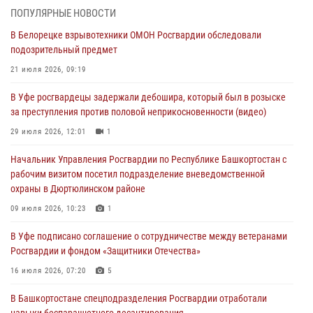
03 августа 2026, 04:30
8
ПОПУЛЯРНЫЕ НОВОСТИ
В Белорецке взрывотехники ОМОН Росгвардии обследовали
В Башкирии росгвардейцы провели волейбольный турнир на
подозрительный предмет
открытом воздухе
21 июля 2026, 09:19
03 августа 2026, 04:29
3
В Уфе росгвардецы задержали дебошира, который был в розыске
В Уфе росгвардейцы по горячим следам задержали
за преступления против половой неприкосновенности (видео)
подозреваемого в открытом хищении из аптеки (видео)
29 июля 2026, 12:01
1
03 августа 2026, 04:15
1
Начальник Управления Росгвардии по Республике Башкортостан с
Начальник отделения учёта и комплектования Росгвардии
рабочим визитом посетил подразделение вневедомственной
Башкортостана ответил на вопросы граждан
охраны в Дюртюлинском районе
30 июля 2026, 12:54
09 июля 2026, 10:23
1
В Уфе росгвардецы задержали дебошира, который был в розыске
В Уфе подписано соглашение о сотрудничестве между ветеранами
за преступления против половой неприкосновенности (видео)
Росгвардии и фондом «Защитники Отечества»
29 июля 2026, 12:01
1
16 июля 2026, 07:20
5
В Башкортостане спецподразделения Росгвардии отработали