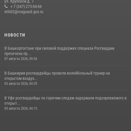
ул. Крупской д. 7
Росгвардейцы Башкортостана обеспечили правопорядок и
+ 7 (347) 273-04-66
выступили на празднике в честь Дня ВДВ
info02@rosguard.gov.ru
03 августа 2026, 04:41
7
НОВОСТИ
В Башкортостане при силовой поддержке спецназа Росгвардии
пресечена пр...
07 августа 2026, 09:56
В Башкирии росгвардейцы провели волейбольный турнир на
открытом воздух...
03 августа 2026, 04:29
В Уфе росгвардейцы по горячим следам задержали подозреваемого в
открыт...
03 августа 2026, 04:15