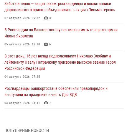
Забота и тепло — защитникам: росгвардейцы и воспитанники
дюртюлинского приюта объединились в акции «Письмо герою»
07 августа 2026, 09:32
3
В Росгвардии по Башкортостану почтили память генерала армии
Ивана Яковлева
05 августа 2026, 12:10
6
В этот день, 16 лет назад подполковнику Николаю Злобину и
лейтенанту Павлу Петрачкову присвоено высокое звание Героя
Российской Федерации
04 августа 2026, 07:25
Росгвардейцы Башкортостана обеспечили правопорядок и
выступили на празднике в честь Дня ВДВ
03 августа 2026, 04:41
7
За героями - будущее: В Башкортостане стартовала акция
Росгвардии "Письмо герою»
03 августа 2026, 04:30
8
ПОПУЛЯРНЫЕ НОВОСТИ