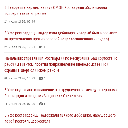
В Белорецке взрывотехники ОМОН Росгвардии обследовали
В Башкирии росгвардейцы провели волейбольный турнир на
подозрительный предмет
открытом воздухе
21 июля 2026, 09:19
03 августа 2026, 04:29
3
В Уфе росгвардецы задержали дебошира, который был в розыске
В Уфе росгвардейцы по горячим следам задержали
за преступления против половой неприкосновенности (видео)
подозреваемого в открытом хищении из аптеки (видео)
29 июля 2026, 12:01
1
03 августа 2026, 04:15
1
Начальник Управления Росгвардии по Республике Башкортостан с
Начальник отделения учёта и комплектования Росгвардии
рабочим визитом посетил подразделение вневедомственной
Башкортостана ответил на вопросы граждан
охраны в Дюртюлинском районе
30 июля 2026, 12:54
09 июля 2026, 10:23
1
В Уфе росгвардецы задержали дебошира, который был в розыске
В Уфе подписано соглашение о сотрудничестве между ветеранами
за преступления против половой неприкосновенности (видео)
Росгвардии и фондом «Защитники Отечества»
29 июля 2026, 12:01
1
16 июля 2026, 07:20
5
В Уфе росгвардейцы задержали пьяного дебошира, нарушавшего
покой постояльцев хостела