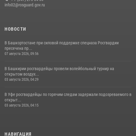
современную и раритетную спецтехнику
info02@rosguard.gov.ru
20 июля 2026, 09:42
4
НОВОСТИ
В Башкортостане при силовой поддержке спецназа Росгвардии
пресечена пр...
07 августа 2026, 09:56
В Башкирии росгвардейцы провели волейбольный турнир на
открытом воздух...
03 августа 2026, 04:29
В Уфе росгвардейцы по горячим следам задержали подозреваемого в
открыт...
03 августа 2026, 04:15
НАВИГАЦИЯ