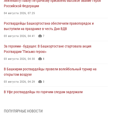
лейтенанту Павлу Петрачкову присвоено высокое звание Героя
Российской Федерации
04 августа 2026, 07:25
Росгвардейцы Башкортостана обеспечили правопорядок и
выступили на празднике в честь Дня ВДВ
03 августа 2026, 04:41
7
За героями - будущее: В Башкортостане стартовала акция
Росгвардии "Письмо герою»
03 августа 2026, 04:30
8
В Башкирии росгвардейцы провели волейбольный турнир на
открытом воздухе
03 августа 2026, 04:29
3
В Уфе росгвардейцы по горячим следам задержали
подозреваемого в открытом хищении из аптеки (видео)
03 августа 2026, 04:15
1
ПОПУЛЯРНЫЕ НОВОСТИ
Начальник отделения учёта и комплектования Росгвардии