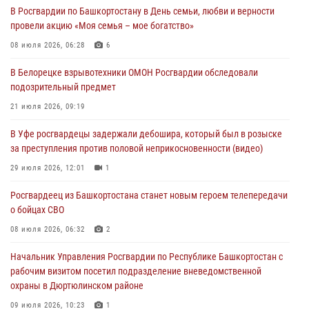
В Росгвардии по Башкортостану в День семьи, любви и верности
Башкортостана ответил на вопросы граждан
провели акцию «Моя семья – мое богатство»
30 июля 2026, 12:54
08 июля 2026, 06:28
6
В Уфе росгвардецы задержали дебошира, который был в розыске
В Белорецке взрывотехники ОМОН Росгвардии обследовали
за преступления против половой неприкосновенности (видео)
подозрительный предмет
29 июля 2026, 12:01
1
21 июля 2026, 09:19
Начальник отделения учёта и комплектования штаба Росгвардии
В Уфе росгвардецы задержали дебошира, который был в розыске
Башкортостана проведет прямую линию
за преступления против половой неприкосновенности (видео)
29 июля 2026, 10:52
29 июля 2026, 12:01
1
В Башкирии школьников пригласили на интерактивную экскурсию в
Росгвардеец из Башкортостана станет новым героем телепередачи
Росгвардию
о бойцах СВО
29 июля 2026, 04:15
3
08 июля 2026, 06:32
2
Начальник Управления Росгвардии по Республике Башкортостан с
рабочим визитом посетил подразделение вневедомственной
охраны в Дюртюлинском районе
09 июля 2026, 10:23
1