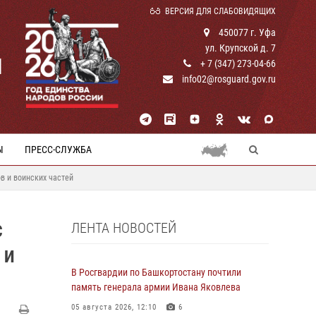
ВЕРСИЯ ДЛЯ СЛАБОВИДЯЩИХ
450077 г. Уфа
ул. Крупской д. 7
И
+ 7 (347) 273-04-66
info02@rosguard.gov.ru
Ы
ПРЕСС-СЛУЖБА
в и воинских частей
ЛЕНТА НОВОСТЕЙ
С
 И
В Росгвардии по Башкортостану почтили
память генерала армии Ивана Яковлева
05 августа 2026, 12:10
6