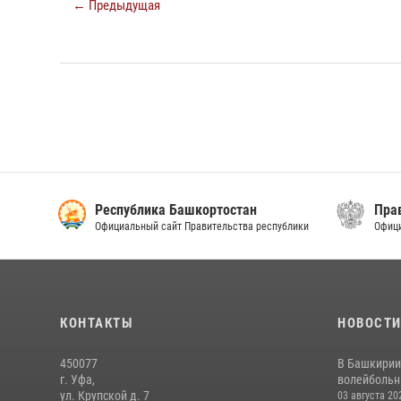
← Предыдущая
Республика Башкортостан
Прав
Официальный сайт Правительства республики
Офици
КОНТАКТЫ
НОВОСТ
450077
В Башкирии
г. Уфа,
волейбольны
ул. Крупской д. 7
03 августа 20