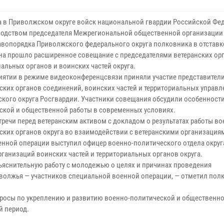
та в Приволжском округе войск национальной гвардии Российской Фе
водством председателя Межрегиональной общественной организации
авопорядка Приволжского федерального округа полковника в отставк
на прошло расширенное совещание с председателями ветеранских ор
альных органов и воинских частей округа.
иятии в режиме видеоконференцсвязи приняли участие представители
ских органов соединений, воинских частей и территориальных управ
кого округа Росгвардии. Участники совещания обсудили особенности
ской и общественной работы в современных условиях.
тречи перед ветеранским активом с докладом о результатах работы во
ских органов округа во взаимодействии с ветеранскими организация
енной операции выступил офицер военно-политического отдела округ
ганизаций воинских частей и территориальных органов округа.
ъяснительную работу с молодежью о целях и причинах проведения
волжья — участников специальной военной операции, — отметил пол
просы по укреплению и развитию военно-политической и общественн
й период.