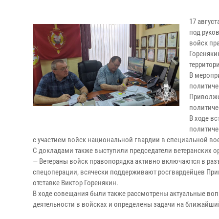
17 авгус
под руко
войск пр
Гореняки
территори
В меропр
политиче
Приволжс
политиче
В ходе вс
политиче
с участием войск национальной гвардии в специальной во
С докладами также выступили председатели ветеранских ор
— Ветераны войск правопорядка активно включаются в раз
спецоперации, всячески поддерживают росгвардейцев При
отставке Виктор Горенякин.
В ходе совещания были также рассмотрены актуальные во
деятельности в войсках и определены задачи на ближайши