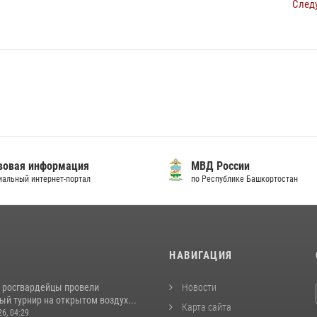
След
овая информация
МВД России
альный интернет-портал
по Республике Башкортостан
И
НАВИГАЦИЯ
 росгвардейцы провели
Новости
й турнир на открытом воздух...
Карта сайта
26, 04:29