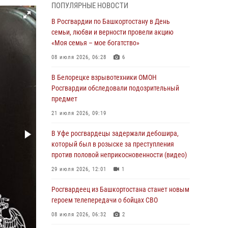
ПОПУЛЯРНЫЕ НОВОСТИ
В Уфе росгвардейцы по горячим следам
задержали подозреваемого в открытом
В Росгвардии по Башкортостану в День
хищении из аптеки (видео)
семьи, любви и верности провели акцию
«Моя семья – мое богатство»
03 августа 2026, 04:15
1
08 июля 2026, 06:28
6
Начальник отделения учёта и
комплектования Росгвардии Башкортостана
В Белорецке взрывотехники ОМОН
ответил на вопросы граждан
Росгвардии обследовали подозрительный
предмет
30 июля 2026, 12:54
21 июля 2026, 09:19
В Уфе росгвардецы задержали дебошира,
который был в розыске за преступления
В Уфе росгвардецы задержали дебошира,
против половой неприкосновенности (видео)
который был в розыске за преступления
против половой неприкосновенности (видео)
29 июля 2026, 12:01
1
29 июля 2026, 12:01
1
Начальник отделения учёта и
комплектования штаба Росгвардии
Росгвардеец из Башкортостана станет новым
Башкортостана проведет прямую линию
героем телепередачи о бойцах СВО
29 июля 2026, 10:52
08 июля 2026, 06:32
2