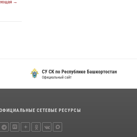
ующая →
08 июля 2026, 11:22
Сотрудники вневедомственной охраны
Башкортостана присоединились к
всероссийской акции «Коробка храбрости»
08 июля 2026, 07:14
2
В Уфе росгвардейцы задержали пьяного
дебошира, нарушавшего покой постояльцев
хостела
23 июля 2026, 12:25
СУ СК по Республике Башкортостан
Официальный сайт
ОФИЦИАЛЬНЫЕ СЕТЕВЫЕ РЕСУРСЫ