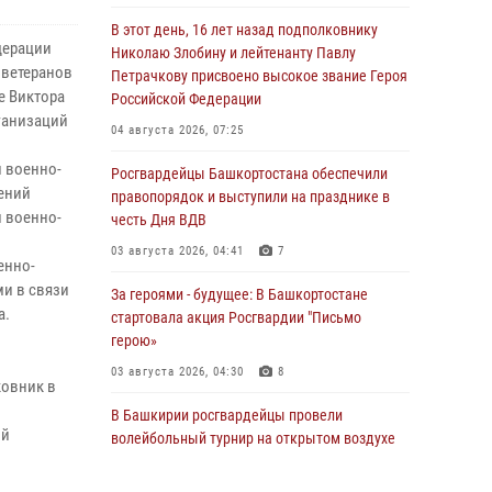
В этот день, 16 лет назад подполковнику
дерации
Николаю Злобину и лейтенанту Павлу
 ветеранов
Петрачкову присвоено высокое звание Героя
е Виктора
Российской Федерации
ганизаций
04 августа 2026, 07:25
 военно-
Росгвардейцы Башкортостана обеспечили
лений
правопорядок и выступили на празднике в
 военно-
честь Дня ВДВ
03 августа 2026, 04:41
7
енно-
ми в связи
За героями - будущее: В Башкортостане
а.
стартовала акция Росгвардии "Письмо
герою»
03 августа 2026, 04:30
8
ковник в
В Башкирии росгвардейцы провели
ой
волейбольный турнир на открытом воздухе
03 августа 2026, 04:29
3