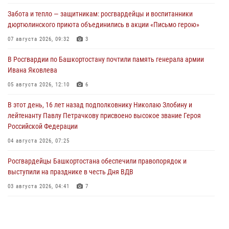
Забота и тепло — защитникам: росгвардейцы и воспитанники
дюртюлинского приюта объединились в акции «Письмо герою»
07 августа 2026, 09:32
3
В Росгвардии по Башкортостану почтили память генерала армии
Ивана Яковлева
05 августа 2026, 12:10
6
В этот день, 16 лет назад подполковнику Николаю Злобину и
лейтенанту Павлу Петрачкову присвоено высокое звание Героя
Российской Федерации
04 августа 2026, 07:25
Росгвардейцы Башкортостана обеспечили правопорядок и
выступили на празднике в честь Дня ВДВ
03 августа 2026, 04:41
7
За героями - будущее: В Башкортостане стартовала акция
Росгвардии "Письмо герою»