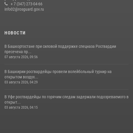
+ 7 (347) 273-04-66
28 июля 2026, 11:10
6
info02@rosguard.gov.ru
НОВОСТИ
В Башкортостане при силовой поддержке спецназа Росгвардии
пресечена пр...
07 августа 2026, 09:56
В Башкирии росгвардейцы провели волейбольный турнир на
открытом воздух...
03 августа 2026, 04:29
В Уфе росгвардейцы по горячим следам задержали подозреваемого в
открыт...
03 августа 2026, 04:15