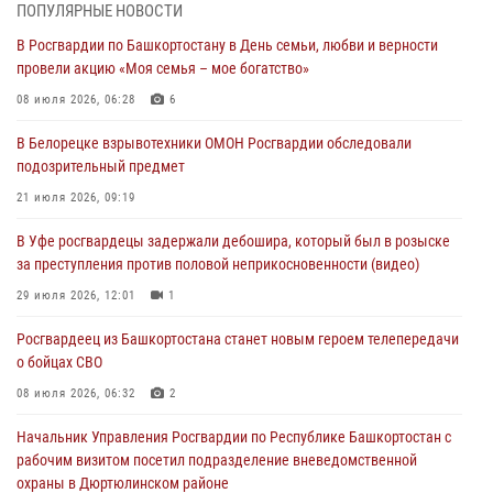
03 августа 2026, 04:30
8
ПОПУЛЯРНЫЕ НОВОСТИ
В Росгвардии по Башкортостану в День семьи, любви и верности
В Башкирии росгвардейцы провели волейбольный турнир на
провели акцию «Моя семья – мое богатство»
открытом воздухе
08 июля 2026, 06:28
6
03 августа 2026, 04:29
3
В Белорецке взрывотехники ОМОН Росгвардии обследовали
В Уфе росгвардейцы по горячим следам задержали
подозрительный предмет
подозреваемого в открытом хищении из аптеки (видео)
21 июля 2026, 09:19
03 августа 2026, 04:15
1
В Уфе росгвардецы задержали дебошира, который был в розыске
Начальник отделения учёта и комплектования Росгвардии
за преступления против половой неприкосновенности (видео)
Башкортостана ответил на вопросы граждан
29 июля 2026, 12:01
1
30 июля 2026, 12:54
Росгвардеец из Башкортостана станет новым героем телепередачи
В Уфе росгвардецы задержали дебошира, который был в розыске
о бойцах СВО
за преступления против половой неприкосновенности (видео)
08 июля 2026, 06:32
2
29 июля 2026, 12:01
1
Начальник Управления Росгвардии по Республике Башкортостан с
рабочим визитом посетил подразделение вневедомственной
охраны в Дюртюлинском районе