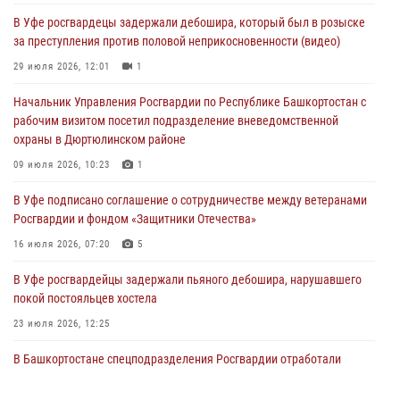
В Уфе росгвардецы задержали дебошира, который был в розыске
В Уфе росгвардейцы по горячим следам задержали
за преступления против половой неприкосновенности (видео)
подозреваемого в открытом хищении из аптеки (видео)
29 июля 2026, 12:01
1
03 августа 2026, 04:15
1
Начальник Управления Росгвардии по Республике Башкортостан с
Начальник отделения учёта и комплектования Росгвардии
рабочим визитом посетил подразделение вневедомственной
Башкортостана ответил на вопросы граждан
охраны в Дюртюлинском районе
30 июля 2026, 12:54
09 июля 2026, 10:23
1
В Уфе росгвардецы задержали дебошира, который был в розыске
В Уфе подписано соглашение о сотрудничестве между ветеранами
за преступления против половой неприкосновенности (видео)
Росгвардии и фондом «Защитники Отечества»
29 июля 2026, 12:01
1
16 июля 2026, 07:20
5
В Уфе росгвардейцы задержали пьяного дебошира, нарушавшего
покой постояльцев хостела
23 июля 2026, 12:25
В Башкортостане спецподразделения Росгвардии отработали
навыки беспарашютного десантирования