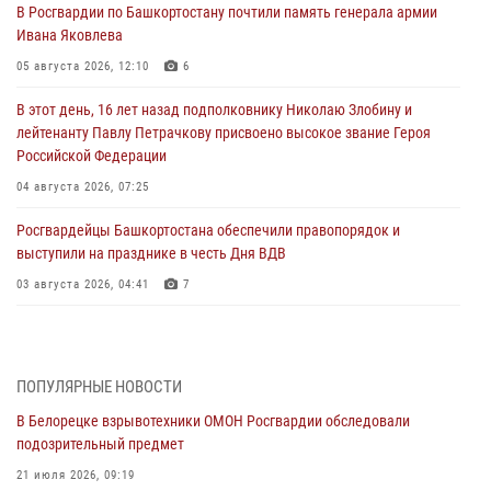
В Росгвардии по Башкортостану почтили память генерала армии
Ивана Яковлева
05 августа 2026, 12:10
6
В этот день, 16 лет назад подполковнику Николаю Злобину и
лейтенанту Павлу Петрачкову присвоено высокое звание Героя
Российской Федерации
04 августа 2026, 07:25
Росгвардейцы Башкортостана обеспечили правопорядок и
выступили на празднике в честь Дня ВДВ
03 августа 2026, 04:41
7
За героями - будущее: В Башкортостане стартовала акция
Росгвардии "Письмо герою»
03 августа 2026, 04:30
8
ПОПУЛЯРНЫЕ НОВОСТИ
В Белорецке взрывотехники ОМОН Росгвардии обследовали
В Башкирии росгвардейцы провели волейбольный турнир на
подозрительный предмет
открытом воздухе
21 июля 2026, 09:19
03 августа 2026, 04:29
3