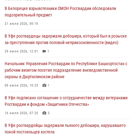
В Белорецке взрывотехники ОМОН Росгвардии обследовали
В Башкирии росгвардейцы провели волейбольный турнир на
подозрительный предмет
открытом воздухе
21 июля 2026, 09:19
03 августа 2026, 04:29
3
В Уфе росгвардецы задержали дебошира, который был в розыске
В Уфе росгвардейцы по горячим следам задержали
за преступления против половой неприкосновенности (видео)
подозреваемого в открытом хищении из аптеки (видео)
29 июля 2026, 12:01
1
03 августа 2026, 04:15
1
Начальник Управления Росгвардии по Республике Башкортостан с
Начальник отделения учёта и комплектования Росгвардии
рабочим визитом посетил подразделение вневедомственной
Башкортостана ответил на вопросы граждан
охраны в Дюртюлинском районе
30 июля 2026, 12:54
09 июля 2026, 10:23
1
В Уфе росгвардецы задержали дебошира, который был в розыске
В Уфе подписано соглашение о сотрудничестве между ветеранами
за преступления против половой неприкосновенности (видео)
Росгвардии и фондом «Защитники Отечества»
29 июля 2026, 12:01
1
16 июля 2026, 07:20
5
В Уфе росгвардейцы задержали пьяного дебошира, нарушавшего
покой постояльцев хостела