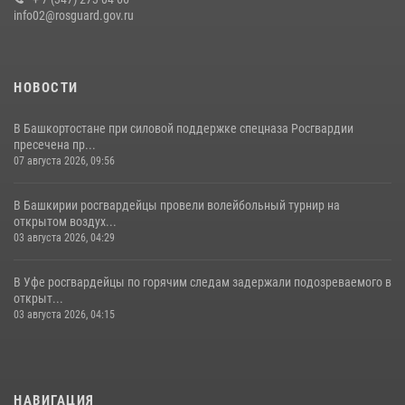
современную и раритетную спецтехнику
info02@rosguard.gov.ru
20 июля 2026, 09:42
4
НОВОСТИ
В Башкортостане при силовой поддержке спецназа Росгвардии
пресечена пр...
07 августа 2026, 09:56
В Башкирии росгвардейцы провели волейбольный турнир на
открытом воздух...
03 августа 2026, 04:29
В Уфе росгвардейцы по горячим следам задержали подозреваемого в
открыт...
03 августа 2026, 04:15
НАВИГАЦИЯ