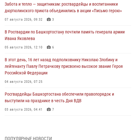
Забота и тепло — защитникам: росгвардейцы и воспитанники
дюртюлинского приюта объединились в акции «Письмо герою»
07 августа 2026, 09:32
3
В Росгвардии по Башкортостану почтили память генерала армии
Ивана Яковлева
05 августа 2026, 12:10
6
В этот день, 16 лет назад подполковнику Николаю Злобину и
лейтенанту Павлу Петрачкову присвоено высокое звание Героя
Российской Федерации
04 августа 2026, 07:25
Росгвардейцы Башкортостана обеспечили правопорядок и
выступили на празднике в честь Дня ВДВ
03 августа 2026, 04:41
7
За героями - будущее: В Башкортостане стартовала акция
Росгвардии "Письмо герою»
03 августа 2026, 04:30
8
ПОПУЛЯРНЫЕ НОВОСТИ