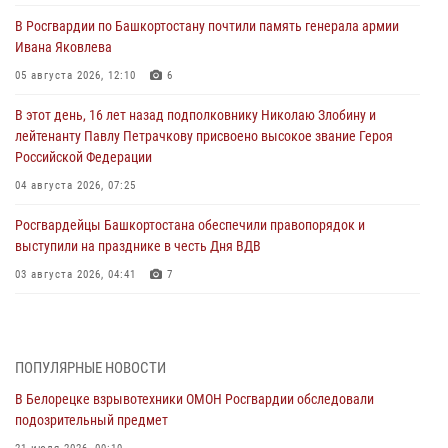
В Росгвардии по Башкортостану почтили память генерала армии
Ивана Яковлева
05 августа 2026, 12:10
6
В этот день, 16 лет назад подполковнику Николаю Злобину и
лейтенанту Павлу Петрачкову присвоено высокое звание Героя
Российской Федерации
04 августа 2026, 07:25
Росгвардейцы Башкортостана обеспечили правопорядок и
выступили на празднике в честь Дня ВДВ
03 августа 2026, 04:41
7
За героями - будущее: В Башкортостане стартовала акция
Росгвардии "Письмо герою»
03 августа 2026, 04:30
8
ПОПУЛЯРНЫЕ НОВОСТИ
В Белорецке взрывотехники ОМОН Росгвардии обследовали
В Башкирии росгвардейцы провели волейбольный турнир на
подозрительный предмет
открытом воздухе