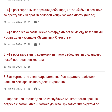
21 июля 2026, 09:19
03 августа 2026, 04:29
3
В Уфе росгвардецы задержали дебошира, который был в розыске
В Уфе росгвардейцы по горячим следам задержали
за преступления против половой неприкосновенности (видео)
подозреваемого в открытом хищении из аптеки (видео)
29 июля 2026, 12:01
1
03 августа 2026, 04:15
1
В Уфе подписано соглашение о сотрудничестве между ветеранами
Начальник отделения учёта и комплектования Росгвардии
Росгвардии и фондом «Защитники Отечества»
Башкортостана ответил на вопросы граждан
16 июля 2026, 07:20
5
30 июля 2026, 12:54
В Уфе росгвардейцы задержали пьяного дебошира, нарушавшего
В Уфе росгвардецы задержали дебошира, который был в розыске
покой постояльцев хостела
за преступления против половой неприкосновенности (видео)
23 июля 2026, 12:25
29 июля 2026, 12:01
1
В Башкортостане спецподразделения Росгвардии отработали
навыки беспарашютного десантирования
28 июля 2026, 11:10
6
В Управлении Росгвардии по Республике Башкортостан прошла
встреча с помощником командующего Приволжским округом по
работе с верующими