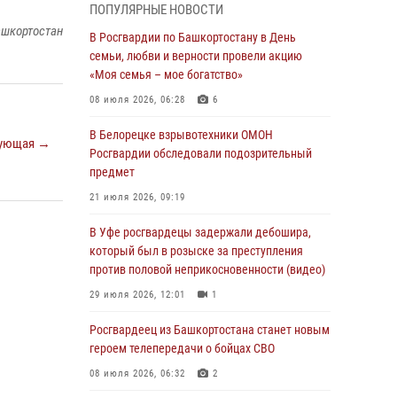
ПОПУЛЯРНЫЕ НОВОСТИ
В Уфе росгвардейцы по горячим следам
ашкортостан
задержали подозреваемого в открытом
В Росгвардии по Башкортостану в День
хищении из аптеки (видео)
семьи, любви и верности провели акцию
«Моя семья – мое богатство»
03 августа 2026, 04:15
1
08 июля 2026, 06:28
6
Начальник отделения учёта и
комплектования Росгвардии Башкортостана
В Белорецке взрывотехники ОМОН
ующая →
ответил на вопросы граждан
Росгвардии обследовали подозрительный
предмет
30 июля 2026, 12:54
21 июля 2026, 09:19
В Уфе росгвардецы задержали дебошира,
который был в розыске за преступления
В Уфе росгвардецы задержали дебошира,
против половой неприкосновенности (видео)
который был в розыске за преступления
против половой неприкосновенности (видео)
29 июля 2026, 12:01
1
29 июля 2026, 12:01
1
Начальник отделения учёта и
комплектования штаба Росгвардии
Росгвардеец из Башкортостана станет новым
Башкортостана проведет прямую линию
героем телепередачи о бойцах СВО
29 июля 2026, 10:52
08 июля 2026, 06:32
2