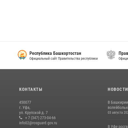
Республика Башкортостан
Прав
Официальный сайт Правительства республики
Офици
КОНТАКТЫ
НОВОСТ
450077
В Башкирии
г. Уфа,
волейбольны
ул. Крупской д. 7
03 августа 20
+ 7 (347) 273-04-66
info02@rosguard.gov.ru
В Уфе росг