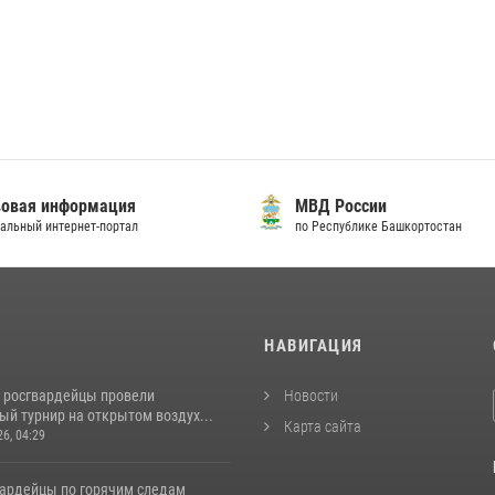
овая информация
МВД России
альный интернет-портал
по Республике Башкортостан
И
НАВИГАЦИЯ
 росгвардейцы провели
Новости
й турнир на открытом воздух...
Карта сайта
26, 04:29
вардейцы по горячим следам