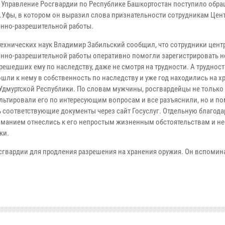
в Управление Росгвардии по Республике Башкортостан поступило обр
.Уфы, в котором он выразил слова признательности сотрудникам Цен
нно-разрешительной работы.
технических наук Владимир Забильский сообщил, что сотрудники цент
нно-разрешительной работы оперативно помогли зарегистрировать н
решедших ему по наследству, даже не смотря на трудности. А труднос
шли к нему в собственность по наследству и уже год находились на хр
Удмуртской Республики. По словам мужчины, росгвардейцы не только
льтировали его по интересующим вопросам и все разъяснили, но и п
 соответствующие документы через сайт Госуслуг. Отдельную благода
ниманием отнеслись к его непростым жизненным обстоятельствам и н
ки.
сгвардии для продления разрешения на хранения оружия. Он вспомина