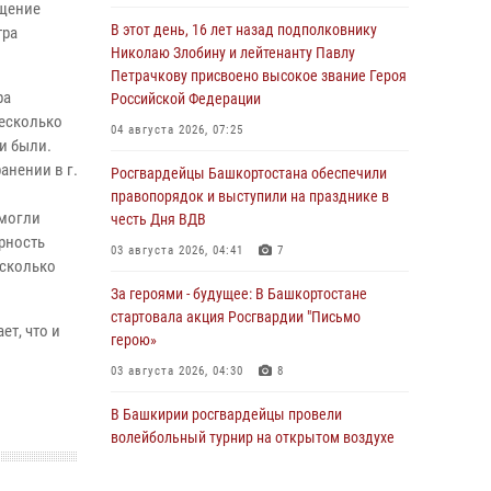
ащение
В этот день, 16 лет назад подполковнику
тра
Николаю Злобину и лейтенанту Павлу
Петрачкову присвоено высокое звание Героя
ра
Российской Федерации
есколько
04 августа 2026, 07:25
ти были.
анении в г.
Росгвардейцы Башкортостана обеспечили
правопорядок и выступили на празднике в
омогли
честь Дня ВДВ
рность
03 августа 2026, 04:41
7
есколько
За героями - будущее: В Башкортостане
стартовала акция Росгвардии "Письмо
ет, что и
герою»
03 августа 2026, 04:30
8
В Башкирии росгвардейцы провели
волейбольный турнир на открытом воздухе
03 августа 2026, 04:29
3