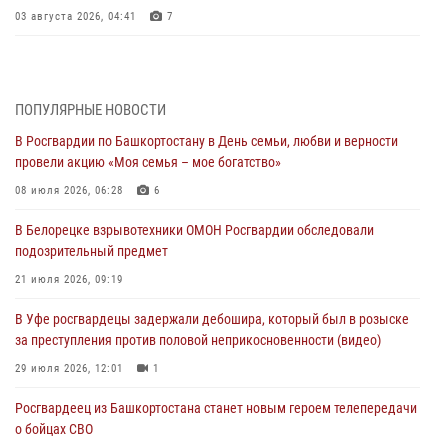
03 августа 2026, 04:41
7
За героями - будущее: В Башкортостане стартовала акция
Росгвардии "Письмо герою»
03 августа 2026, 04:30
8
ПОПУЛЯРНЫЕ НОВОСТИ
В Росгвардии по Башкортостану в День семьи, любви и верности
В Башкирии росгвардейцы провели волейбольный турнир на
провели акцию «Моя семья – мое богатство»
открытом воздухе
08 июля 2026, 06:28
6
03 августа 2026, 04:29
3
В Белорецке взрывотехники ОМОН Росгвардии обследовали
В Уфе росгвардейцы по горячим следам задержали
подозрительный предмет
подозреваемого в открытом хищении из аптеки (видео)
21 июля 2026, 09:19
03 августа 2026, 04:15
1
В Уфе росгвардецы задержали дебошира, который был в розыске
Начальник отделения учёта и комплектования Росгвардии
за преступления против половой неприкосновенности (видео)
Башкортостана ответил на вопросы граждан
29 июля 2026, 12:01
1
30 июля 2026, 12:54
Росгвардеец из Башкортостана станет новым героем телепередачи
В Уфе росгвардецы задержали дебошира, который был в розыске
о бойцах СВО
за преступления против половой неприкосновенности (видео)