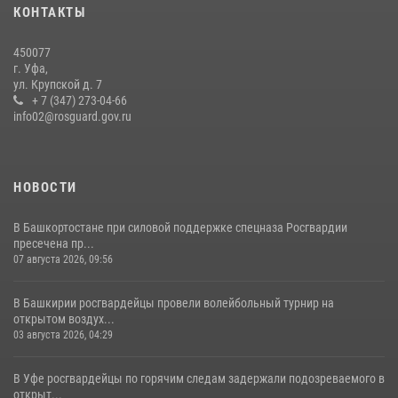
КОНТАКТЫ
23 июля 2026, 12:25
450077
В Башкортостане спецподразделения Росгвардии отработали
г. Уфа,
навыки беспарашютного десантирования
ул. Крупской д. 7
+ 7 (347) 273-04-66
28 июля 2026, 11:10
6
info02@rosguard.gov.ru
НОВОСТИ
В Башкортостане при силовой поддержке спецназа Росгвардии
пресечена пр...
07 августа 2026, 09:56
В Башкирии росгвардейцы провели волейбольный турнир на
открытом воздух...
03 августа 2026, 04:29
В Уфе росгвардейцы по горячим следам задержали подозреваемого в
открыт...