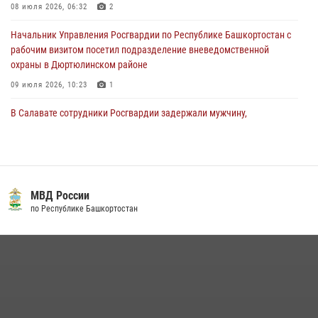
08 июля 2026, 06:32
2
29 июля 2026, 12:01
1
Начальник Управления Росгвардии по Республике Башкортостан с
рабочим визитом посетил подразделение вневедомственной
охраны в Дюртюлинском районе
09 июля 2026, 10:23
1
В Салавате сотрудники Росгвардии задержали мужчину,
угрожавшего ножом продавцу магазина
08 июля 2026, 11:22
В Уфе подписано соглашение о сотрудничестве между ветеранами
Росгвардии и фондом «Защитники Отечества»
МВД России
по Республике Башкортостан
16 июля 2026, 07:20
5
Сотрудники вневедомственной охраны Башкортостана
присоединились к всероссийской акции «Коробка храбрости»
08 июля 2026, 07:14
2
В Уфе росгвардейцы задержали пьяного дебошира, нарушавшего
покой постояльцев хостела