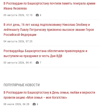
В Росгвардии по Башкортостану почтили память генерала армии
Ивана Яковлева
05 августа 2026, 12:10
6
В этот день, 16 лет назад подполковнику Николаю Злобину и
лейтенанту Павлу Петрачкову присвоено высокое звание Героя
Российской Федерации
04 августа 2026, 07:25
Росгвардейцы Башкортостана обеспечили правопорядок и
выступили на празднике в честь Дня ВДВ
03 августа 2026, 04:41
7
За героями - будущее: В Башкортостане стартовала акция
Росгвардии "Письмо герою»
03 августа 2026, 04:30
8
ПОПУЛЯРНЫЕ НОВОСТИ
В Росгвардии по Башкортостану в День семьи, любви и верности
В Башкирии росгвардейцы провели волейбольный турнир на
провели акцию «Моя семья – мое богатство»
открытом воздухе
08 июля 2026, 06:28
6
03 августа 2026, 04:29
3