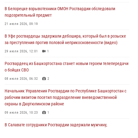
В Белорецке взрывотехники ОМОН Росгвардии обследовали
В Уфе росгвардейцы по горячим следам задержали
подозрительный предмет
подозреваемого в открытом хищении из аптеки (видео)
21 июля 2026, 09:19
03 августа 2026, 04:15
1
В Уфе росгвардецы задержали дебошира, который был в розыске
Начальник отделения учёта и комплектования Росгвардии
за преступления против половой неприкосновенности (видео)
Башкортостана ответил на вопросы граждан
29 июля 2026, 12:01
1
30 июля 2026, 12:54
Росгвардеец из Башкортостана станет новым героем телепередачи
В Уфе росгвардецы задержали дебошира, который был в розыске
о бойцах СВО
за преступления против половой неприкосновенности (видео)
08 июля 2026, 06:32
2
29 июля 2026, 12:01
1
Начальник Управления Росгвардии по Республике Башкортостан с
рабочим визитом посетил подразделение вневедомственной
охраны в Дюртюлинском районе
09 июля 2026, 10:23
1
В Салавате сотрудники Росгвардии задержали мужчину,
угрожавшего ножом продавцу магазина